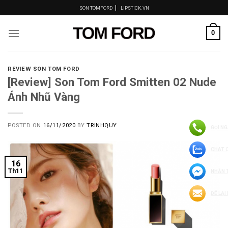
Skip
|
SON TOMFORD
LIPSTICK.VN
to
content
0
REVIEW SON TOM FORD
[Review] Son Tom Ford Smitten 02 Nude
Ánh Nhũ Vàng
POSTED ON
16/11/2020
BY
TRINHQUY
GỌI NG
CHAT 
16
Th11
NHẮN 
ĐỂ LẠI