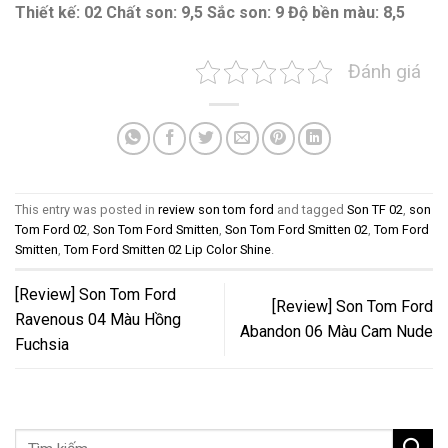
Thiết kế: 02
Chất son: 9,5
Sắc son: 9
Độ bền màu: 8,5
Đánh giá
This entry was posted in
review son tom ford
and tagged
Son TF 02
,
son
Tom Ford 02
,
Son Tom Ford Smitten
,
Son Tom Ford Smitten 02
,
Tom Ford
Smitten
,
Tom Ford Smitten 02 Lip Color Shine
.
[Review] Son Tom Ford
[Review] Son Tom Ford
Ravenous 04 Màu Hồng
Abandon 06 Màu Cam Nude
Fuchsia