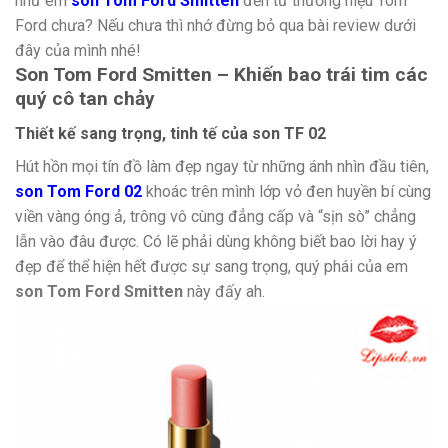
như em
son Tom Ford Smitten
đến từ thương hiệu Tom
Ford chưa? Nếu chưa thì nhớ đừng bỏ qua bài review dưới
đây của mình nhé!
Son Tom Ford Smitten – Khiến bao trái tim các
quý cô tan chảy
Thiết kế sang trọng, tinh tế của son TF 02
Hút hồn mọi tín đồ làm đẹp ngay từ những ánh nhìn đầu tiên,
son Tom Ford 02
khoác trên mình lớp vỏ đen huyền bí cùng
viền vàng óng ả, trông vô cùng đẳng cấp và “sịn sò” chẳng
lẫn vào đâu được. Có lẽ phải dùng không biết bao lời hay ý
đẹp để thể hiện hết được sự sang trọng, quý phái của em
son Tom Ford Smitten
này đấy ah.