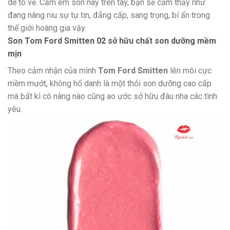
dễ tô vẽ. Cầm em son này trên tay, bạn sẽ cảm thấy như
đang nâng niu sự tự tin, đẳng cấp, sang trọng, bí ẩn trong
thế giới hoàng gia vậy.
Son Tom Ford Smitten 02 sở hữu chất son dưỡng mềm
mịn
Theo cảm nhận của mình
Tom Ford Smitten
lên môi cực
mềm mướt, không hổ danh là một thỏi son dưỡng cao cấp
mà bất kì cô nàng nào cũng ao ước sở hữu đâu nha các tình
yêu.