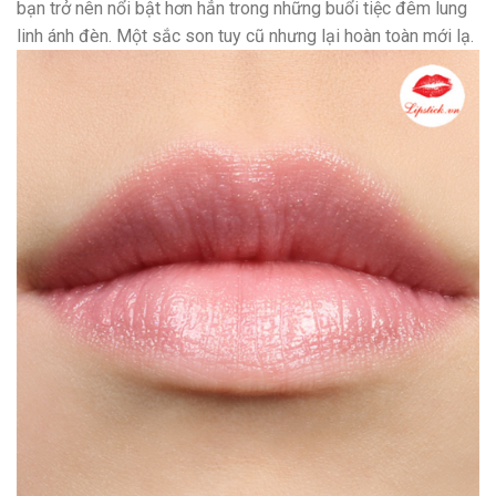
bạn trở nên nổi bật hơn hẳn trong những buổi tiệc đêm lung
linh ánh đèn. Một sắc son tuy cũ nhưng lại hoàn toàn mới lạ.