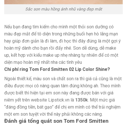
Sắc son màu hồng ánh nhũ vàng đẹp mắt
Nếu bạn đang tìm kiếm cho mình một thỏi son dưỡng có
màu đẹp mắt để tô diện trong những buổi hẹn hò lãng mạn
hay giúp đơn giản là đi làm, đi học thì đây đúng là một gợi ý
hoàn mỹ dành cho bạn rồi đấy nhé. Son dễ dùng, dễ make
up, kết hợp với kiểu make up nhẹ nhàng tự nhiên để có một
diện mạo hoàn mỹ nhất nha các tình yêu
Chi phí ring Tom Ford Smitten 02 Lip Color Shine?
Ngoài thiết kế, màu son và chất son ra thì giá cả cũng là một
điều được mọi cô nàng quan tâm đúng không ah. Theo mình
được biết thì hiện tại em son này đang được bán với giá
niêm yết trên website Lipstick.vn là
1350k
. Một mức giá
“đáng đồng tiền, bát gạo” để chị em mình có thể trải nghiệm
một em son tuyệt vời thế này phải không các nàng.
Đánh giá tổng quát son Tom Ford Smitten