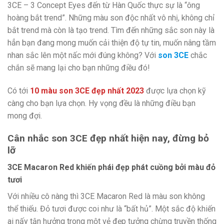
3CE – 3 Concept Eyes đến từ Hàn Quốc thực sự là “ông
hoàng bắt trend”. Những màu son độc nhất vô nhị, không chỉ
bắt trend mà còn là tạo trend. Tìm đến những sắc son này là
hẳn bạn đang mong muốn cải thiện độ tự tin, muốn nâng tầm
nhan sắc lên một nấc mới đúng không? Với
son 3CE
chắc
chắn sẽ mang lại cho bạn những điều đó!
Có tới
10 màu son 3CE đẹp nhất 2023
được lựa chọn kỹ
càng cho bạn lựa chọn. Hy vọng đều là những điều bạn
mong đợi.
Cân nhắc son 3CE đẹp nhất hiện nay, đừng bỏ
lỡ
3CE Macaron Red khiến phái đẹp phát cuồng bởi màu đỏ
tươi
Với nhiều cô nàng thì 3CE Macaron Red là màu son không
thể thiếu. Đỏ tươi được coi như là “bất hủ”. Một sắc độ khiến
ai nấy tận hưởng trong một vẻ đẹp tưởng chừng truyền thống