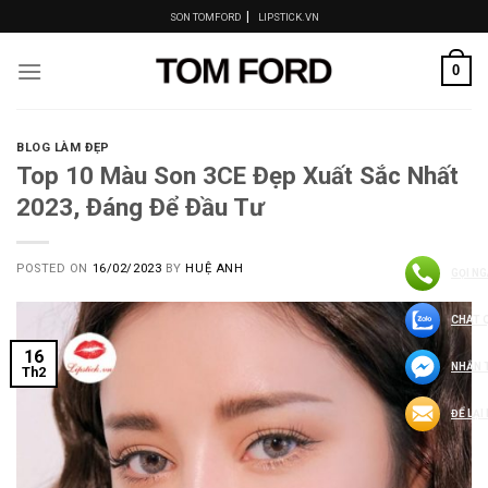
Skip
|
SON TOMFORD
LIPSTICK.VN
to
content
0
BLOG LÀM ĐẸP
Top 10 Màu Son 3CE Đẹp Xuất Sắc Nhất
2023, Đáng Để Đầu Tư
POSTED ON
16/02/2023
BY
HUỆ ANH
GỌI NG
CHAT 
16
NHẮN 
Th2
ĐỂ LẠI