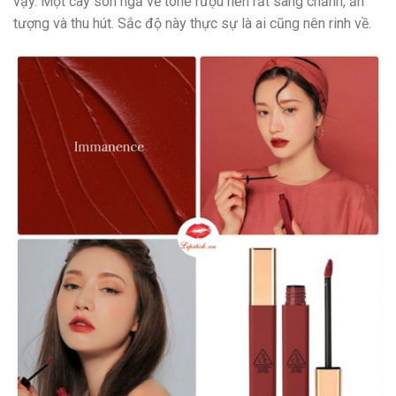
vậy. Một cây son ngả về tone rượu nên rất sang chảnh, ấn
tượng và thu hút. Sắc độ này thực sự là ai cũng nên rinh về.