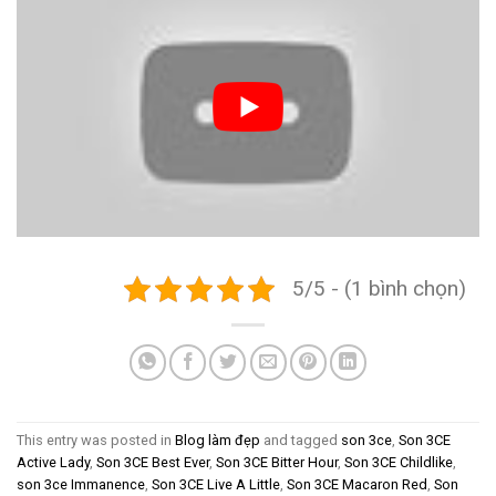
5/5 - (1 bình chọn)
This entry was posted in
Blog làm đẹp
and tagged
son 3ce
,
Son 3CE
Active Lady
,
Son 3CE Best Ever
,
Son 3CE Bitter Hour
,
Son 3CE Childlike
,
son 3ce Immanence
,
Son 3CE Live A Little
,
Son 3CE Macaron Red
,
Son