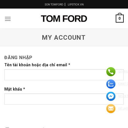
Skip
|
SON TOMFORD
LIPSTICK.VN
to
content
0
MY ACCOUNT
ĐĂNG NHẬP
Tên tài khoản hoặc địa chỉ email
*
GỌI NG
CHAT 
Mật khẩu
*
NHẮN 
ĐỂ LẠI