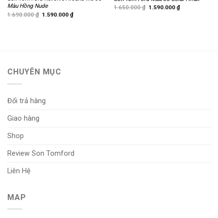
Màu Hồng Nude
Giá
Giá
1.650.000
₫
1.590.000
₫
gốc
hiện
Giá
Giá
1.690.000
₫
1.590.000
₫
là:
tại
gốc
hiện
1.650.000 ₫.
là:
là:
tại
1.590.000 ₫.
1.690.000 ₫.
là:
1.590.000 ₫.
CHUYÊN MỤC
Đổi trả hàng
Giao hàng
Shop
Review Son Tomford
Liên Hệ
MAP