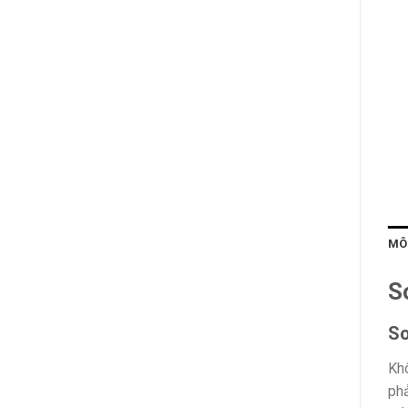
MÔ
S
So
Khô
phả