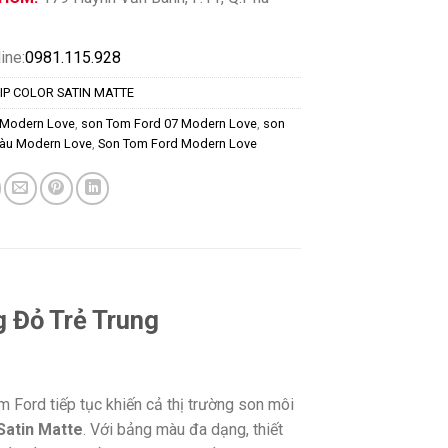
ine:
0981.115.928
IP COLOR SATIN MATTE
 Modern Love
,
son Tom Ford 07 Modern Love
,
son
àu Modern Love
,
Son Tom Ford Modern Love
 Đỏ Trẻ Trung
 Ford tiếp tục khiến cả thị trường son môi
Satin Matte
. Với bảng màu đa dạng, thiết