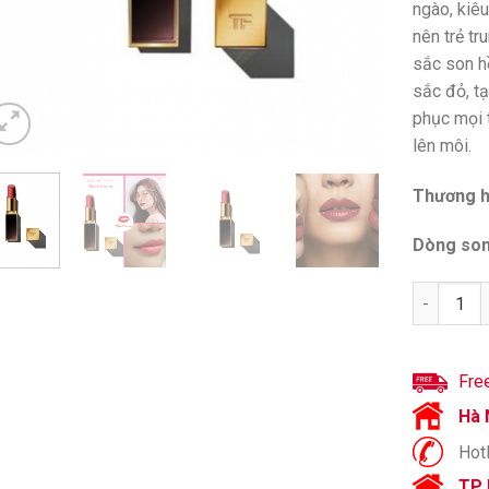
ngào, kiê
nên trẻ tr
sắc son hồ
sắc đỏ, t
phục mọi 
lên môi.
Thương h
Dòng son
Son Tom F
Fre
Hà 
Hotl
TP