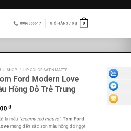
0
0986566617
GIỎ HÀNG /
0
₫
Ủ
/
SHOP
/
LIP COLOR SATIN MATTE
CHAT 
Tom Ford Modern Love
NHẮN 
u Hồng Đỏ Trẻ Trung
ĐỂ LẠI
₫
000
tả là màu
“creamy red mauve”,
Tom Ford
Love
mang đến sắc son màu hồng đỏ ngọt