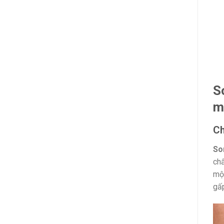
S
m
Ch
So
chấ
một
gấp