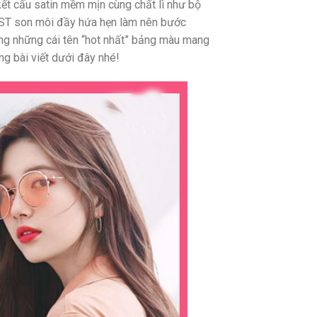
ết cấu satin mềm mịn cùng chất lì như bộ
BST son môi đầy hứa hẹn làm nên bước
ng những cái tên “hot nhất” bảng màu mang
ng bài viết dưới đây nhé!