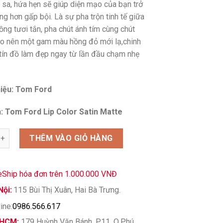
u sa, hứa hẹn sẽ giúp diện mạo của bạn trở
ung hơn gấp bội. Là sự pha trộn tinh tế giữa
ng tươi tắn, pha chút ánh tím cùng chút
ạo nên một gam màu hồng đỏ mới lạ,chinh
tín đồ làm đẹp ngay từ lần đầu chạm nhẹ
iệu: Tom Ford
: Tom Ford Lip Color Satin Matte
ord Modern Love 07 Màu Hồng Đỏ Trẻ Trung số lượng
THÊM VÀO GIỎ HÀNG
eShip hóa đơn trên 1.000.000 VNĐ
Nội:
115 Bùi Thị Xuân, Hai Bà Trưng.
ine:
0986.566.617
 HCM:
179 Huỳnh Văn Bánh, P.11, Q.Phú