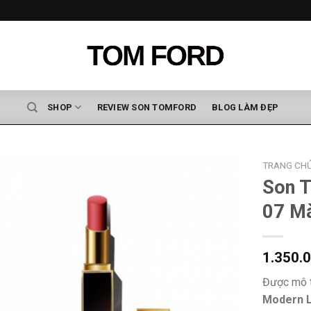
SHOP
REVIEW SON TOMFORD
BLOG LÀM ĐẸP
TRANG CH
Son 
07 Mà
1.350.
Được mô 
Modern 