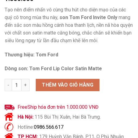
Tạo nên điểm nhấn vô cùng thu hút cho diện mạo của các
quý cô trong mùa thu này,
son Tom Ford Invite Only
mang
đến sắc son màu hồng cánh hoa thanh lịch, nền nã hòa quyện
với chất son satin matte căng bóng, chắc chắn sẽ khiến bạn
siêu lòng ngay từ lần đầu chạm khẽ lên môi.
Thương hiệu: Tom Ford
Dòng son: Tom Ford Lip Color Satin Matte
Son Tom Ford Invite Only 10 Màu Hồng Cánh Hoa số lượng
THÊM VÀO GIỎ HÀNG
FreeShip hóa đơn trên 1.000.000 VNĐ
Hà Nội:
115 Bùi Thị Xuân, Hai Bà Trưng.
Hotline:
0986.566.617
TP HCM:
179 Huỳnh Văn Bánh, P.11, Q.Phú Nhuận.