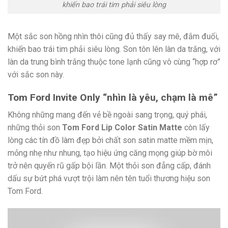
khiến bao trái tim phải siêu lòng
Một sắc son hồng nhìn thôi cũng đủ thấy say mê, đắm đuối,
khiến bao trái tim phải siêu lòng. Son tôn lên làn da trắng, với
làn da trung bình trắng thuộc tone lạnh cũng vô cùng “hợp rơ”
với sắc son này.
Tom Ford Invite Only “nhìn là yêu, chạm là mê”
Không những mang đến vẻ bề ngoài sang trọng, quý phái,
những thỏi son
Tom Ford Lip Color Satin Matte
còn lấy
lòng các tín đồ làm đẹp bởi chất son satin matte mềm mịn,
mỏng nhẹ như nhung, tạo hiệu ứng căng mọng giúp bờ môi
trở nên quyến rũ gấp bội lần. Một thỏi son đẳng cấp, đánh
dấu sự bứt phá vượt trội làm nên tên tuổi thương hiệu son
Tom Ford.