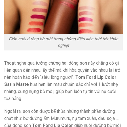
Giúp nuôi dưỡng bờ môi trong những điều kiện thời tiết khắc
nghiệt
Thoạt nghe qua tưởng chừng hai dòng son này chẳng có gì
liên quan đến nhau, ấy thế mà khi hòa quyện vào nhau lại trở
nên hoàn hảo đến “siêu lòng người”.
Tom Ford Lip Color
Satin Matte
hứa hẹn lên màu chuẩn sắc chỉ với 1 lướt nhẹ
nhàng, cưng nựng bờ môi, giúp bạn luôn tự tin với nụ cười
tỏa nắng.
Ngoài ra, son
còn được kế thừa những thành phần dưỡng
chất như: bơ dưỡng ẩm Murumuru, nụ tầm xuân, dầu soja …
của dòng son
Tom Ford Lip Color
giúp nuôi dưỡng bờ môi