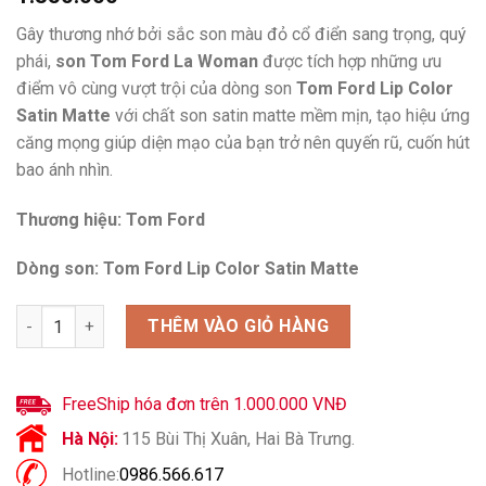
Gây thương nhớ bởi sắc son màu đỏ cổ điển sang trọng, quý
phái,
son Tom Ford La Woman
được tích hợp những ưu
điểm vô cùng vượt trội của dòng son
Tom Ford Lip Color
Satin Matte
với chất son satin matte mềm mịn, tạo hiệu ứng
căng mọng giúp diện mạo của bạn trở nên quyến rũ, cuốn hút
bao ánh nhìn.
Thương hiệu: Tom Ford
Dòng son: Tom Ford Lip Color Satin Matte
Son Tom Ford La Woman 15 Màu Đỏ Cổ Điển Sang Trọng số lượ
THÊM VÀO GIỎ HÀNG
FreeShip hóa đơn trên 1.000.000 VNĐ
Hà Nội:
115 Bùi Thị Xuân, Hai Bà Trưng.
Hotline:
0986.566.617