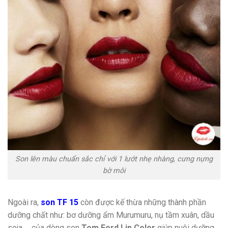
Son lên màu chuẩn sắc chỉ với 1 lướt nhẹ nhàng, cưng nựng
bờ môi
Ngoài ra,
son TF 15
còn được kế thừa những thành phần
dưỡng chất như: bơ dưỡng ẩm Murumuru, nụ tầm xuân, dầu
soja … của dòng son
Tom Ford Lip Color
giúp nuôi dưỡng