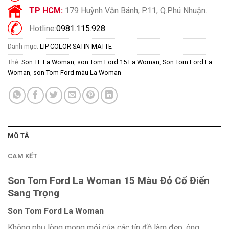
TP HCM:
179 Huỳnh Văn Bánh, P.11, Q.Phú Nhuận.
Hotline:
0981.115.928
Danh mục:
LIP COLOR SATIN MATTE
Thẻ:
Son TF La Woman
,
son Tom Ford 15 La Woman
,
Son Tom Ford La
Woman
,
son Tom Ford màu La Woman
MÔ TẢ
CAM KẾT
Son Tom Ford La Woman 15 Màu Đỏ Cổ Điển
Sang Trọng
Son Tom Ford La Woman
Không phụ lòng mong mỏi của các tín đồ làm đẹp, ông