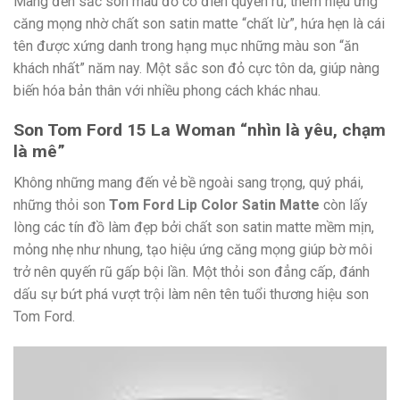
Mang đến sắc son màu đỏ cổ điển quyến rũ, thêm hiệu ứng
căng mọng nhờ chất son satin matte “chất lừ”, hứa hẹn là cái
tên được xứng danh trong hạng mục những màu son “ăn
khách nhất” năm nay. Một sắc son đỏ cực tôn da, giúp nàng
biến hóa bản thân với nhiều phong cách khác nhau.
Son Tom Ford 15 La Woman “nhìn là yêu, chạm
là mê”
Không những mang đến vẻ bề ngoài sang trọng, quý phái,
những thỏi son
Tom Ford Lip Color Satin Matte
còn lấy
lòng các tín đồ làm đẹp bởi chất son satin matte mềm mịn,
mỏng nhẹ như nhung, tạo hiệu ứng căng mọng giúp bờ môi
trở nên quyến rũ gấp bội lần. Một thỏi son đẳng cấp, đánh
dấu sự bứt phá vượt trội làm nên tên tuổi thương hiệu son
Tom Ford.