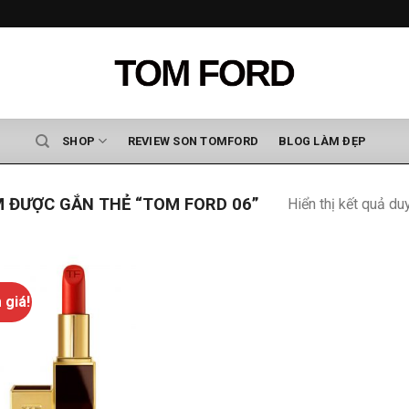
SHOP
REVIEW SON TOMFORD
BLOG LÀM ĐẸP
 ĐƯỢC GẮN THẺ “TOM FORD 06”
Hiển thị kết quả du
 giá!