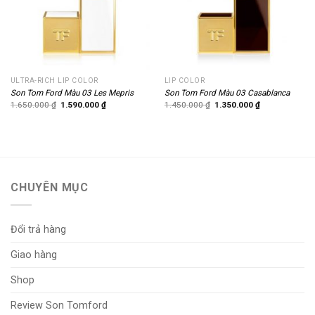
ULTRA-RICH LIP COLOR
LIP COLOR
Son Tom Ford Màu 03 Les Mepris
Son Tom Ford Màu 03 Casablanca
Giá
Giá
Giá
Giá
1.650.000
₫
1.590.000
₫
1.450.000
₫
1.350.000
₫
gốc
hiện
gốc
hiện
là:
tại
là:
tại
1.650.000 ₫.
là:
1.450.000 ₫.
là:
1.590.000 ₫.
1.350.000 ₫.
CHUYÊN MỤC
Đổi trả hàng
Giao hàng
Shop
Review Son Tomford