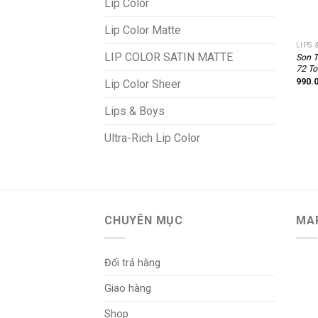
Lip Color
+
Lip Color Matte
LIPS 
LIP COLOR SATIN MATTE
Son T
72 To
990.
Lip Color Sheer
Lips & Boys
Ultra-Rich Lip Color
CHUYÊN MỤC
MA
Đổi trả hàng
Giao hàng
Shop