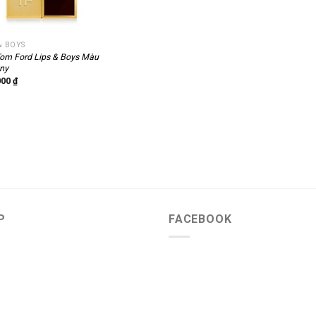
& BOYS
om Ford Lips & Boys Màu
ny
000
₫
P
FACEBOOK