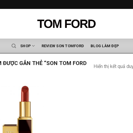
SHOP
REVIEW SON TOMFORD
BLOG LÀM ĐẸP
 ĐƯỢC GẮN THẺ “SON TOM FORD
Hiển thị kết quả du