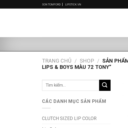
Skip
|
SON TOMFORD
LIPSTICK.VN
to
content
TRANG CHỦ
/
SHOP
/
SẢN PHẨM
LIPS & BOYS MÀU 72 TONY”
Tìm
kiếm:
CÁC DANH MỤC SẢN PHẨM
CLUTCH SIZED LIP COLOR